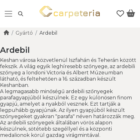
Gyártó
Ardebil
Ardebil
Keshan városa közvetlenül Iszfahán és Teherán között
fekszik. A világ egyik leghíresebb szőnyege, az ardebili
szőnyeg a londoni Victoria és Albert Múzeumban
látható, és feltehetően a 16. században készült
Keshanban.
A legmagasabb minőségű ardebili szőnyegek
parafagyapjúból készülnek. Ez egy különösen finom
gyapjú, amelyet a nyakból vesznek. Ezt tartják a
legpuhább gyapjúnak. Az ilyen gyapjúból készült
szőnyegeket gyakran "parafa" néven határozzák meg.
Az ardebili szőnyegek általában vörös alapon
készülnek, sötétebb szegéllyel és a központi
medalionok körül gazdag virágmintával.