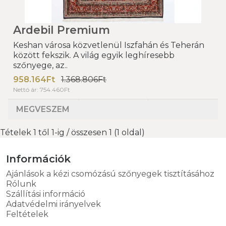
Ardebil Premium
Keshan városa közvetlenül Iszfahán és Teherán
között fekszik. A világ egyik leghíresebb
szőnyege, az..
958.164Ft
1.368.806Ft
Nettó ár: 754.460Ft
MEGVESZEM
Tételek 1 től 1-ig / összesen 1 (1 oldal)
Információk
Ajánlások a kézi csomózású szőnyegek tisztításához
Rólunk
Szállítási információ
Adatvédelmi irányelvek
Feltételek