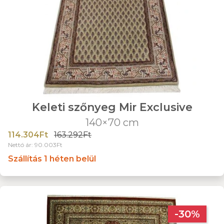
Keleti szőnyeg Mir Exclusive
140×70 cm
114.304Ft
163.292Ft
Nettó ár: 90.003Ft
Szállítás 1 héten belül
-30%