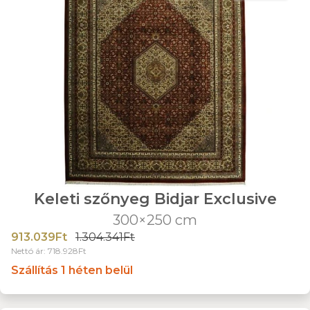
Keleti szőnyeg Bidjar Exclusive
300×250 cm
913.039Ft
1.304.341Ft
Nettó ár: 718.928Ft
Szállítás 1 héten belül