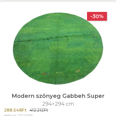
-30%
Modern szőnyeg Gabbeh Super
294×294 cm
288.548Ft
412.212Ft
Nettó ár: 227.203Ft