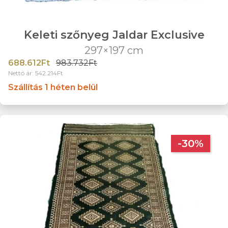
Keleti szőnyeg Jaldar Exclusive
297×197 cm
688.612Ft
983.732Ft
Nettó ár: 542.214Ft
Szállítás 1 héten belül
-30%