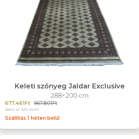
Keleti szőnyeg Jaldar Exclusive
288×200 cm
677.461Ft
967.801Ft
Nettó ár: 533.434Ft
Szállítás 1 héten belül