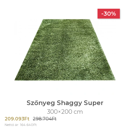
-30%
Szőnyeg Shaggy Super
300×200 cm
209.093Ft
298.704Ft
Nettó ár: 164.640Ft