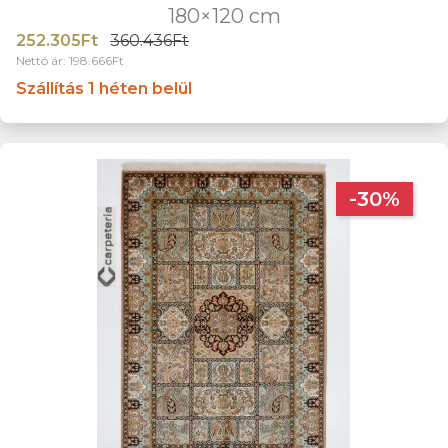
180×120 cm
252.305Ft
360.436Ft
Nettó ár: 198.666Ft
Szállítás 1 héten belül
-30%