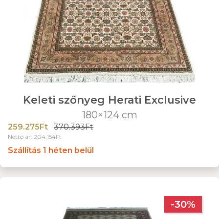
Keleti szőnyeg Herati Exclusive
180×124 cm
259.275Ft
370.393Ft
Nettó ár: 204.154Ft
Szállítás 1 héten belül
-30%