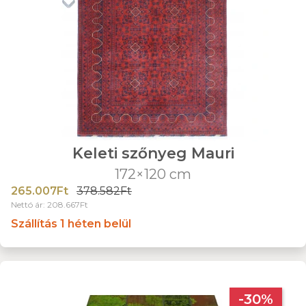
Keleti szőnyeg Mauri
172×120 cm
265.007Ft
378.582Ft
Nettó ár: 208.667Ft
Szállítás 1 héten belül
-30%