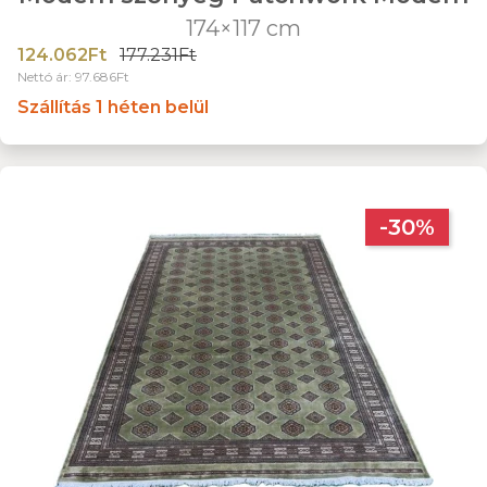
174×117 cm
124.062Ft
177.231Ft
Nettó ár: 97.686Ft
Szállítás 1 héten belül
-30%