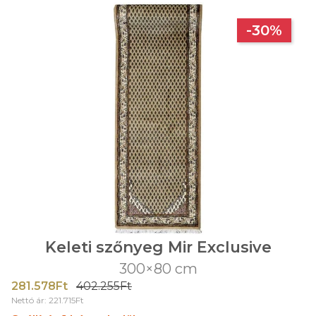
-30%
Keleti szőnyeg Mir Exclusive
300×80 cm
281.578Ft
402.255Ft
Nettó ár: 221.715Ft