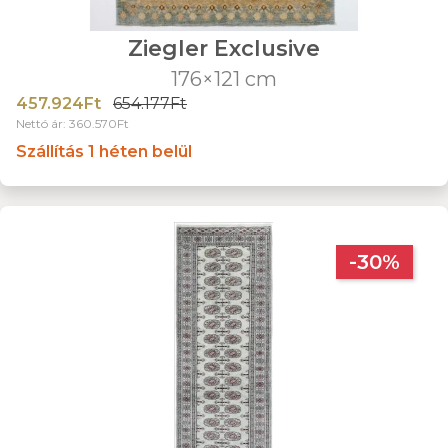
Ziegler Exclusive
176×121 cm
457.924Ft
654.177Ft
Nettó ár: 360.570Ft
Szállítás 1 héten belül
-30%