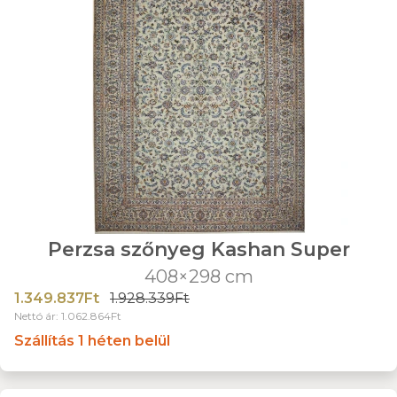
Perzsa szőnyeg Kashan Super
408×298 cm
1.349.837Ft
1.928.339Ft
Nettó ár: 1.062.864Ft
Szállítás 1 héten belül