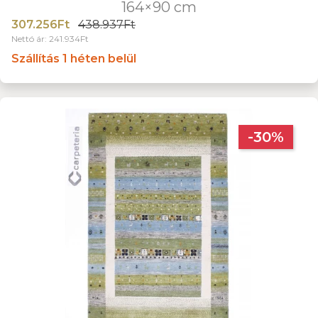
164×90 cm
307.256Ft
438.937Ft
Nettó ár: 241.934Ft
Szállítás 1 héten belül
-30%