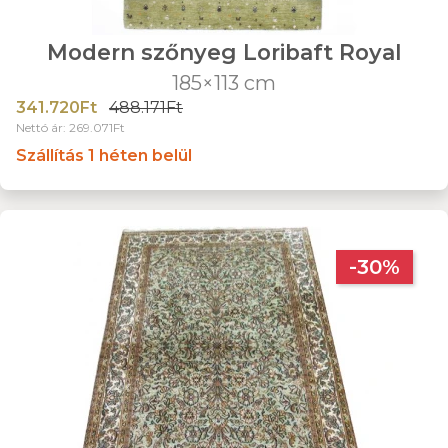
Modern szőnyeg Loribaft Royal
185×113 cm
341.720Ft
488.171Ft
Nettó ár: 269.071Ft
Szállítás 1 héten belül
-30%