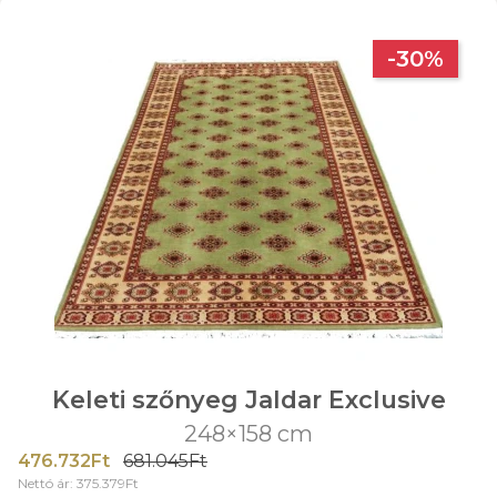
-30%
Keleti szőnyeg Jaldar Exclusive
248×158 cm
476.732Ft
681.045Ft
Nettó ár: 375.379Ft