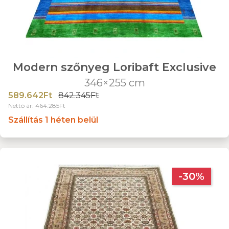
Modern szőnyeg Loribaft Exclusive
346×255 cm
589.642Ft
842.345Ft
Nettó ár: 464.285Ft
Szállítás 1 héten belül
-30%