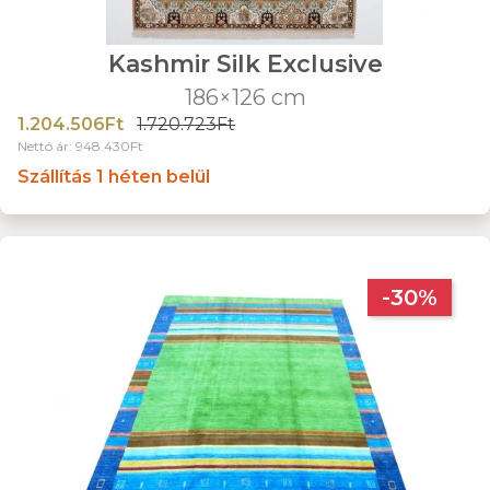
Kashmir Silk Exclusive
186×126 cm
1.204.506Ft
1.720.723Ft
Nettó ár: 948.430Ft
Szállítás 1 héten belül
-30%