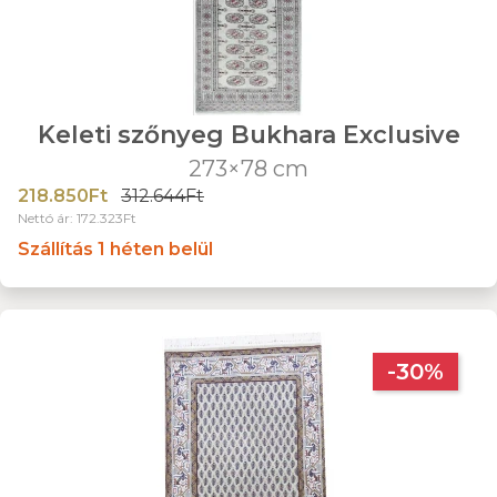
Keleti szőnyeg Bukhara Exclusive
273×78 cm
218.850Ft
312.644Ft
Nettó ár: 172.323Ft
Szállítás 1 héten belül
-30%