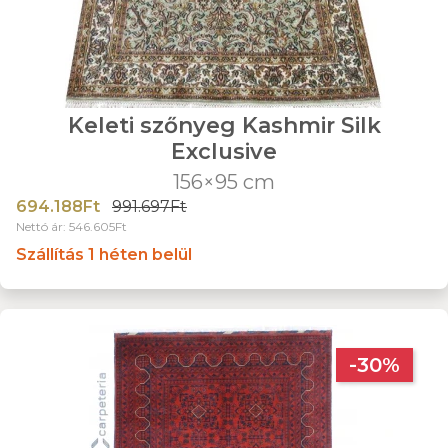
Keleti szőnyeg Kashmir Silk
Exclusive
156×95 cm
694.188Ft
991.697Ft
Nettó ár: 546.605Ft
Szállítás 1 héten belül
-30%