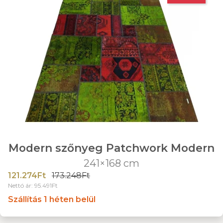
Modern szőnyeg Patchwork Modern
241×168 cm
121.274Ft
173.248Ft
Nettó ár: 95.491Ft
Szállítás 1 héten belül