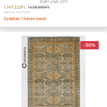
358×246 cm
1.147.222Ft
1.638.889Ft
Nettó ár: 903.325Ft
Szállítás 1 héten belül
-30%