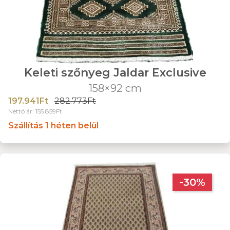
Keleti szőnyeg Jaldar Exclusive
158×92 cm
197.941Ft
282.773Ft
Nettó ár: 155.859Ft
Szállítás 1 héten belül
-30%