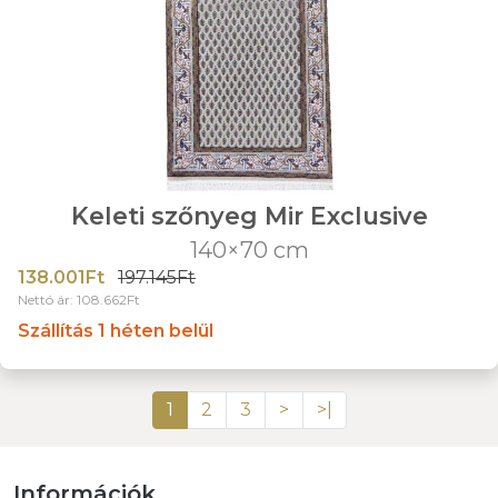
Keleti szőnyeg Mir Exclusive
140×70 cm
138.001Ft
197.145Ft
Nettó ár: 108.662Ft
Szállítás 1 héten belül
1
2
3
>
>|
Információk