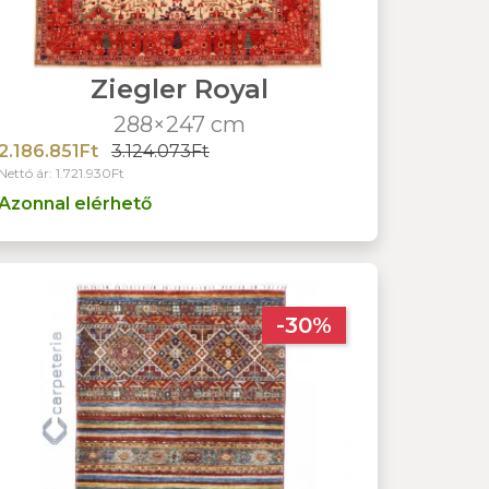
Ziegler Royal
288×247 cm
2.186.851Ft
3.124.073Ft
Nettó ár: 1.721.930Ft
Azonnal elérhető
-30%