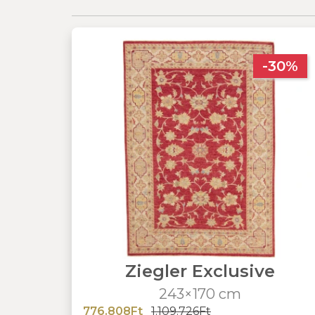
-30%
Ziegler Exclusive
243×170 cm
776.808Ft
1.109.726Ft