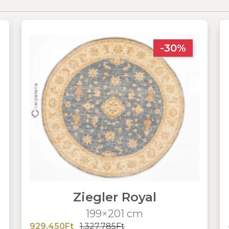
-30%
Ziegler Royal
199×201 cm
929.450Ft
1.327.785Ft