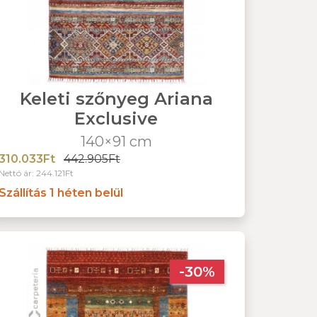
Keleti szőnyeg Ariana
Exclusive
140×91 cm
310.033Ft
442.905Ft
Nettó ár: 244.121Ft
Szállítás 1 héten belül
-30%