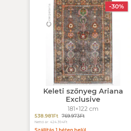
-30%
Keleti szőnyeg Ariana
Exclusive
181×122 cm
538.981Ft
769.973Ft
Nettó ár: 424.394Ft
Szállítás 1 héten belül