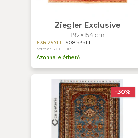
Ziegler Exclusive
192×154 cm
636.257Ft
908.939Ft
Nettó ár: 500.990Ft
Azonnal elérhető
-30%