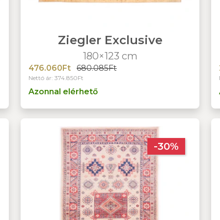
Ziegler Exclusive
180×123 cm
476.060Ft
680.085Ft
Nettó ár: 374.850Ft
Azonnal elérhető
-30%