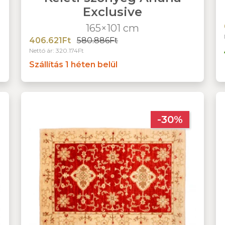
Exclusive
165×101 cm
406.621Ft
580.886Ft
Nettó ár: 320.174Ft
Szállítás 1 héten belül
-30%