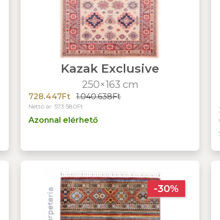
Kazak Exclusive
250×163 cm
728.447Ft
1.040.638Ft
Nettó ár: 573.580Ft
Azonnal elérhető
-30%