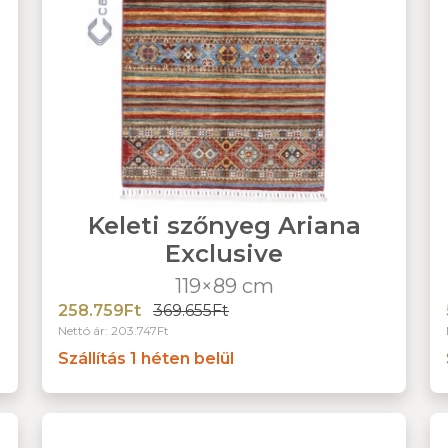
Keleti szőnyeg Ariana
Exclusive
119×89 cm
258.759Ft
369.655Ft
Nettó ár: 203.747Ft
Szállítás 1 héten belül