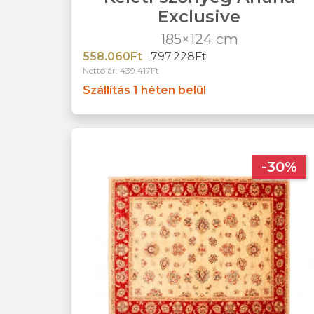
Exclusive
185×124 cm
558.060Ft
797.228Ft
Nettó ár: 439.417Ft
Szállítás 1 héten belül
-30%