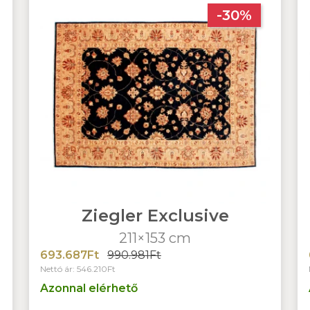
-30%
Ziegler Exclusive
211×153 cm
693.687Ft
990.981Ft
Nettó ár: 546.210Ft
Azonnal elérhető