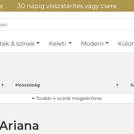
e
30 napig visszatérítés vagy csere
tek & színek
Keleti
Modern
Külön
Hosszúság
S
További 4 szűrők megjelenítése
 Ariana