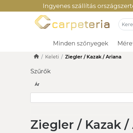
Ingyenes szállítás országszert
Minden szőnyegek
Mére
Keleti
Ziegler / Kazak / Ariana
Szűrők
Ár
Ziegler / Kazak /