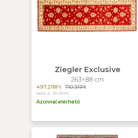
Ziegler Exclusive
263×88 cm
497.218Ft
710.311Ft
Nettó ár: 391.510Ft
Azonnal elérhető