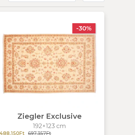
-30%
Ziegler Exclusive
192×123 cm
488.150Ft
697.357Ft