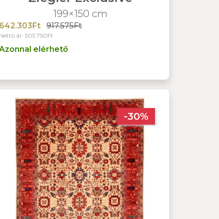
199×150 cm
642.303Ft
917.575Ft
Nettó ár: 505.750Ft
Azonnal elérhető
-30%