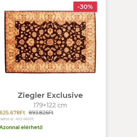
-30%
Ziegler Exclusive
179×122 cm
625.678Ft
893.826Ft
Nettó ár: 492.660Ft
Azonnal elérhető