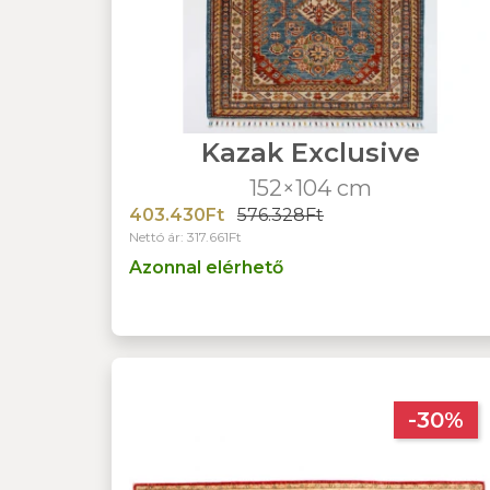
Kazak Exclusive
152×104 cm
403.430Ft
576.328Ft
Nettó ár: 317.661Ft
Azonnal elérhető
-30%