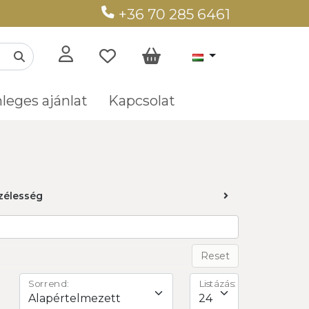
+36 70 285 6461
leges ajánlat
Kapcsolat
zélesség
Reset
Sorrend:
Listázás: