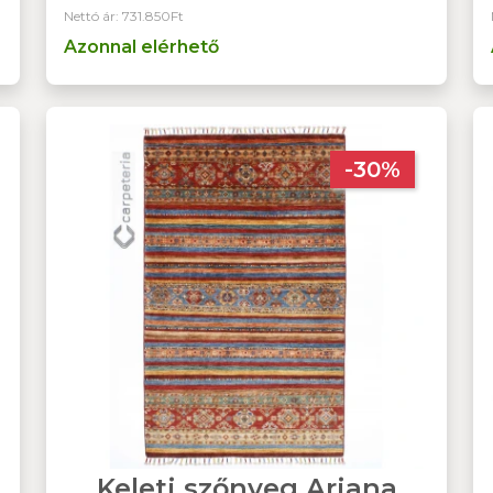
Nettó ár: 731.850Ft
Azonnal elérhető
-30%
Keleti szőnyeg Ariana