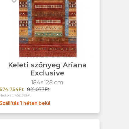
Keleti szőnyeg Ariana
Exclusive
184×128 cm
574.754Ft
821.077Ft
Nettó ár: 452.562Ft
Szállítás 1 héten belül