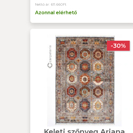
Nettó ár: 611.660Ft
Azonnal elérhető
-30%
Keleti szőnyeg Ariana