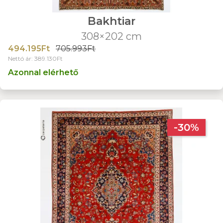
Bakhtiar
308×202 cm
494.195Ft
705.993Ft
Nettó ár: 389.130Ft
Azonnal elérhető
-30%