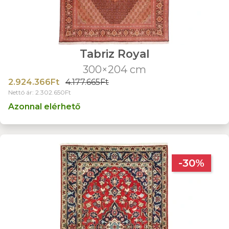
Tabriz Royal
300×204 cm
2.924.366Ft
4.177.665Ft
Nettó ár: 2.302.650Ft
Azonnal elérhető
-30%