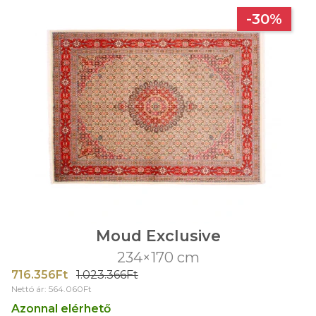
-30%
Moud Exclusive
234×170 cm
716.356Ft
1.023.366Ft
Nettó ár: 564.060Ft
Azonnal elérhető