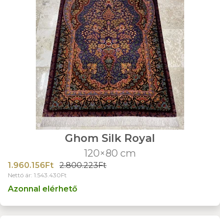
Ghom Silk Royal
120×80 cm
1.960.156Ft
2.800.223Ft
Nettó ár: 1.543.430Ft
Azonnal elérhető