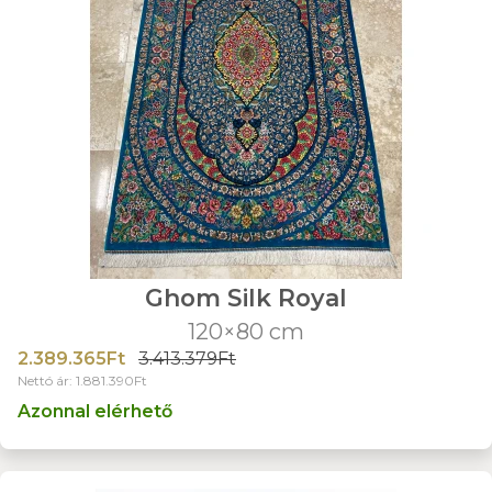
Ghom Silk Royal
120×80 cm
2.389.365Ft
3.413.379Ft
Nettó ár: 1.881.390Ft
Azonnal elérhető