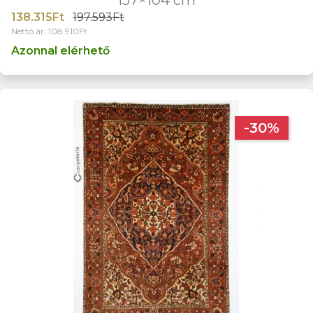
138.315Ft
197.593Ft
Nettó ár: 108.910Ft
Azonnal elérhető
-30%