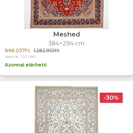
Meshed
384×294 cm
898.037Ft
1.282.910Ft
Nettó ár: 707.116Ft
Azonnal elérhető
-30%