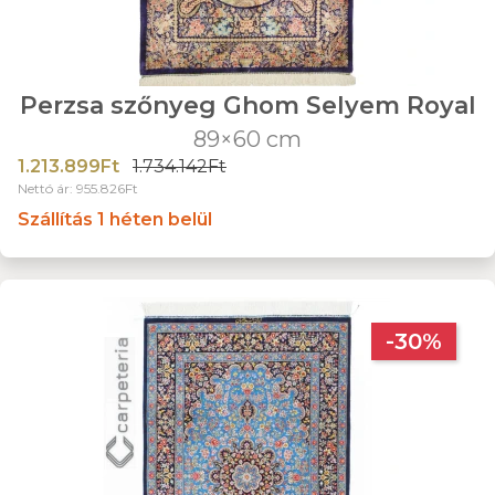
Perzsa szőnyeg Ghom Selyem Royal
89×60 cm
1.213.899Ft
1.734.142Ft
Nettó ár: 955.826Ft
Szállítás 1 héten belül
-30%