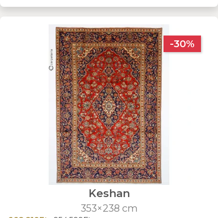
-30%
Keshan
353×238 cm