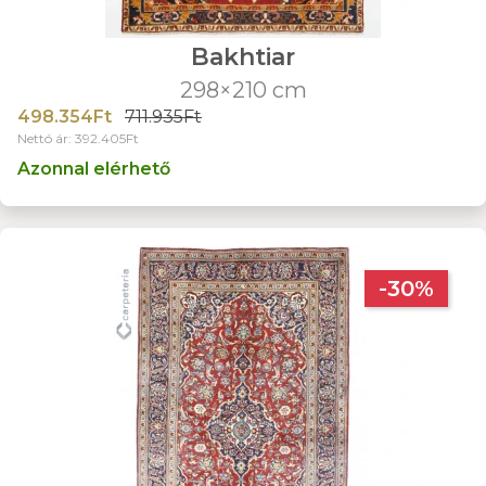
Bakhtiar
298×210 cm
498.354Ft
711.935Ft
Nettó ár: 392.405Ft
Azonnal elérhető
-30%