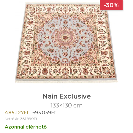
-30%
Nain Exclusive
133×130 cm
485.127Ft
693.039Ft
Nettó ár: 381.990Ft
Azonnal elérhető