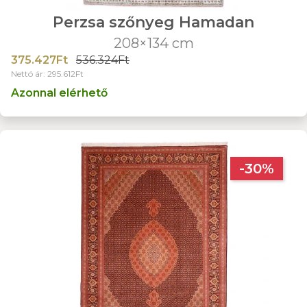
Perzsa szőnyeg Hamadan
208×134 cm
375.427Ft
536.324Ft
Nettó ár: 295.612Ft
Azonnal elérhető
-30%