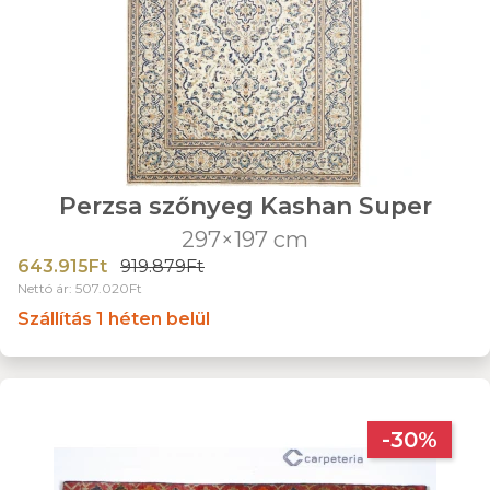
Perzsa szőnyeg Kashan Super
297×197 cm
643.915Ft
919.879Ft
Nettó ár: 507.020Ft
Szállítás 1 héten belül
-30%