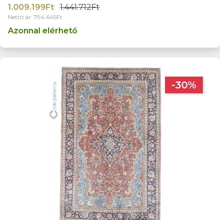
1.009.199Ft
1.441.712Ft
Nettó ár: 794.645Ft
Azonnal elérhető
-30%