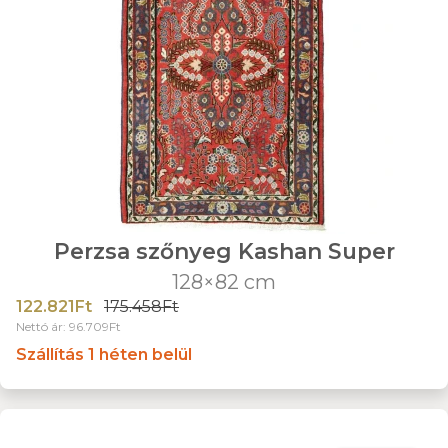
Perzsa szőnyeg Kashan Super
128×82 cm
122.821Ft
175.458Ft
Nettó ár: 96.709Ft
Szállítás 1 héten belül