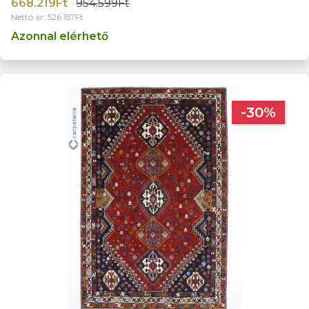
668.219Ft
954.599Ft
Nettó ár: 526.157Ft
Azonnal elérhető
-30%