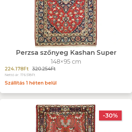
Perzsa szőnyeg Kashan Super
148×95 cm
224.178Ft
320.254Ft
Nettó ár: 176.518Ft
Szállítás 1 héten belül
-30%