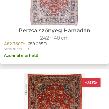
Perzsa szőnyeg Hamadan
242×148 cm
482.360Ft
689.085Ft
Nettó ár: 379.811Ft
Azonnal elérhető
-30%