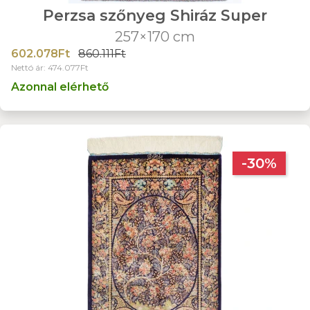
Perzsa szőnyeg Shiráz Super
257×170 cm
602.078Ft
860.111Ft
Nettó ár: 474.077Ft
Azonnal elérhető
-30%