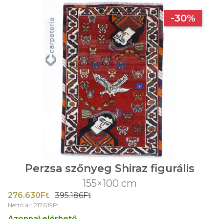
-30%
Perzsa szőnyeg Shiraz figurális
155×100 cm
276.630Ft
395.186Ft
Nettó ár: 217.819Ft
Azonnal elérhető