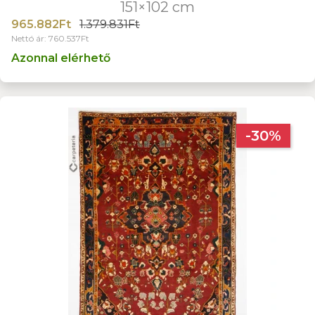
151×102 cm
965.882Ft
1.379.831Ft
Nettó ár: 760.537Ft
Azonnal elérhető
-30%