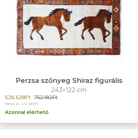
Perzsa szőnyeg Shiraz figurális
243×122 cm
526.528Ft
752.182Ft
Nettó ár: 414.589Ft
Azonnal elérhető