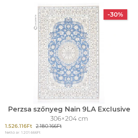
-30%
Perzsa szőnyeg Nain 9LA Exclusive
306×204 cm
1.526.116Ft
2.180.166Ft
Nettó ár: 1.201.666Ft