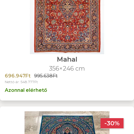
Mahal
356×246 cm
696.947Ft
995.638Ft
Nettó ár: 548.777Ft
Azonnal elérhető
-30%