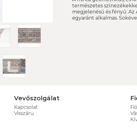
természetes színezékekkel
megjelenésű és fényű. Az 
egyaránt alkalmas. Sokéve
Vevőszolgálat
Fi
Kapcsolat
Fi
Visszáru
Vá
Kí