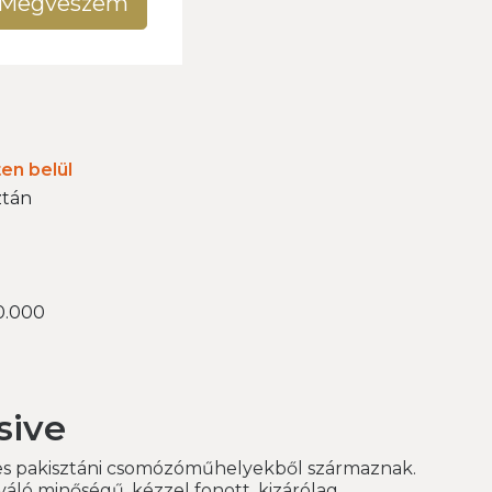
Megveszem
ten belül
ztán
0.000
sive
res pakisztáni csomózóműhelyekből származnak.
váló minőségű, kézzel fonott, kizárólag