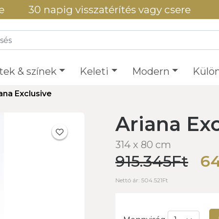
e
30 napig visszatérítés vagy csere
tek & színek
Keleti
Modern
Külön
ana Exclusive
Ariana Exc
314 x 80 cm
915.345Ft
64
Nettó ár: 504.521Ft