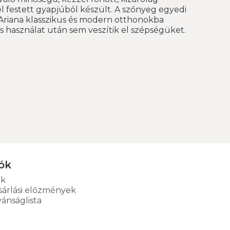
 festett gyapjúból készült. A szőnyeg egyedi
Ariana klasszikus és modern otthonokba
s használat után sem veszítik el szépségüket.
ók
ók
sárlási előzmények
vánságlista