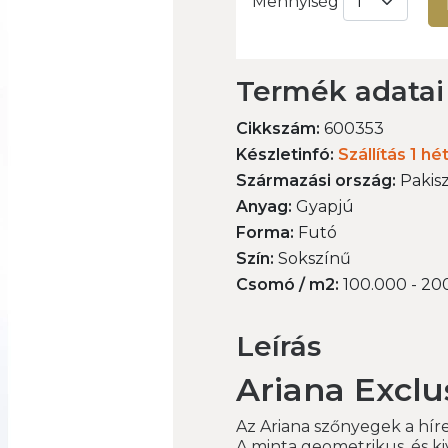
Mennyiség
Termék adatai
Cikkszám:
600353
Készletinfó:
Szállítás 1 hé
Származási ország:
Pakis
Anyag:
Gyapjú
Forma:
Futó
Szín:
Sokszínű
Csomó / m2:
100.000 - 20
Leírás
Ariana Exclu
Az Ariana szőnyegek a hí
A minta geometrikus, és ki