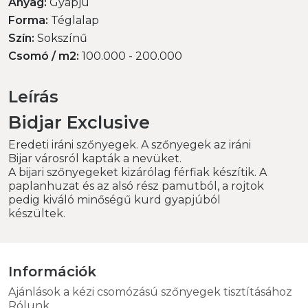
Anyag:
Gyapjú
Forma:
Téglalap
Szín:
Sokszínű
Csomó / m2:
100.000 - 200.000
Leírás
Bidjar Exclusive
Eredeti iráni szőnyegek. A szőnyegek az iráni
Bijar városról kapták a nevüket.
A bijari szőnyegeket kizárólag férfiak készítik. A
paplanhuzat és az alsó rész pamutból, a rojtok
pedig kiváló minőségű kurd gyapjúból
készültek.
Információk
Ajánlások a kézi csomózású szőnyegek tisztításához
Rólunk