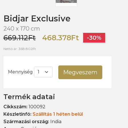
Bidjar Exclusive
240 x 170 cm
669.112Ft
468.378Ft
-30%
Nettó ár: 368.802Ft
Megveszem
Mennyiség
Termék adatai
Cikkszám:
100092
Készletinfó:
Szállítás 1 héten belül
Származási ország:
India