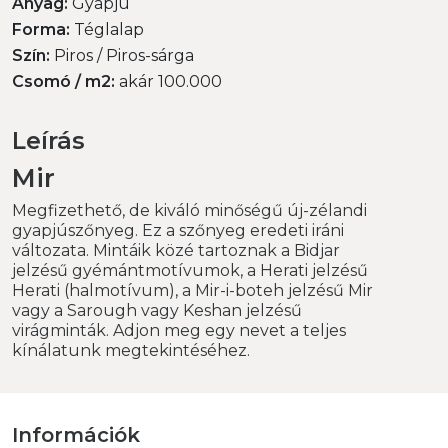
Anyag:
Gyapjú
Forma:
Téglalap
Szín:
Piros / Piros-sárga
Csomó / m2:
akár 100.000
Leírás
Mir
Megfizethető, de kiváló minőségű új-zélandi
gyapjúszőnyeg. Ez a szőnyeg eredeti iráni
változata. Mintáik közé tartoznak a Bidjar
jelzésű gyémántmotívumok, a Herati jelzésű
Herati (halmotívum), a Mir-i-boteh jelzésű Mir
vagy a Sarough vagy Keshan jelzésű
virágminták. Adjon meg egy nevet a teljes
kínálatunk megtekintéséhez.
Információk