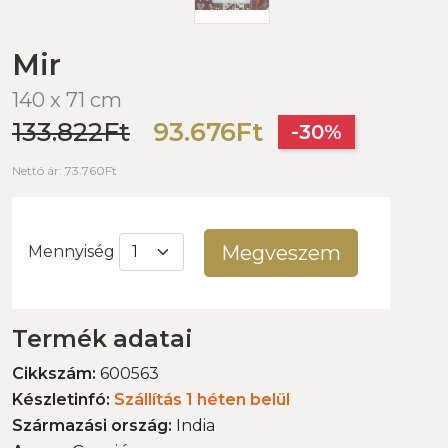
Mir
140 x 71 cm
133.822Ft
93.676Ft
-30%
Nettó ár: 73.760Ft
Megveszem
Mennyiség
Termék adatai
Cikkszám:
600563
Készletinfó:
Szállítás 1 héten belül
Származási ország:
India