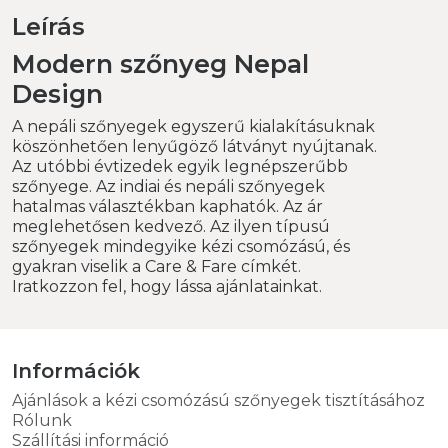
Leírás
Modern szőnyeg Nepal
Design
A nepáli szőnyegek egyszerű kialakításuknak
köszönhetően lenyűgöző látványt nyújtanak.
Az utóbbi évtizedek egyik legnépszerűbb
szőnyege. Az indiai és nepáli szőnyegek
hatalmas választékban kaphatók. Az ár
meglehetősen kedvező. Az ilyen típusú
szőnyegek mindegyike kézi csomózású, és
gyakran viselik a Care & Fare címkét.
Iratkozzon fel, hogy lássa ajánlatainkat.
Információk
Ajánlások a kézi csomózású szőnyegek tisztításához
Rólunk
Szállítási információ