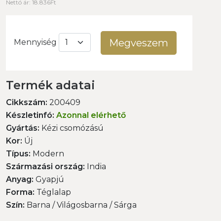
Nettó ár: 18.836Ft
Megveszem
Mennyiség
Termék adatai
Cikkszám:
200409
Készletinfó:
Azonnal elérhető
Gyártás:
Kézi csomózású
Kor:
Új
Típus:
Modern
Származási ország:
India
Anyag:
Gyapjú
Forma:
Téglalap
Szín:
Barna / Világosbarna / Sárga