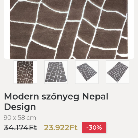
Modern szőnyeg Nepal
Design
90 x 58 cm
34.174Ft
23.922Ft
-30%