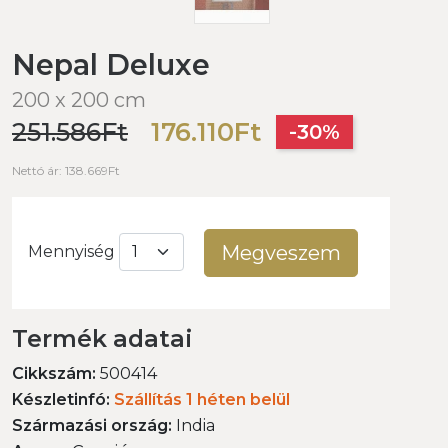
Nepal Deluxe
200 x 200 cm
251.586Ft
176.110Ft
-30%
Nettó ár: 138.669Ft
Megveszem
Mennyiség
Termék adatai
Cikkszám:
500414
Készletinfó:
Szállítás 1 héten belül
Származási ország:
India