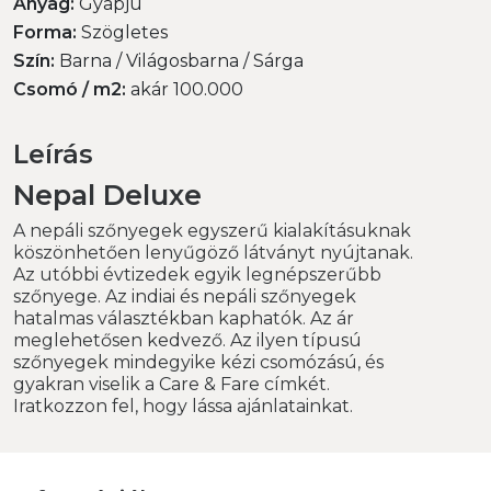
Anyag:
Gyapjú
Forma:
Szögletes
Szín:
Barna / Világosbarna / Sárga
Csomó / m2:
akár 100.000
Leírás
Nepal Deluxe
A nepáli szőnyegek egyszerű kialakításuknak
köszönhetően lenyűgöző látványt nyújtanak.
Az utóbbi évtizedek egyik legnépszerűbb
szőnyege. Az indiai és nepáli szőnyegek
hatalmas választékban kaphatók. Az ár
meglehetősen kedvező. Az ilyen típusú
szőnyegek mindegyike kézi csomózású, és
gyakran viselik a Care & Fare címkét.
Iratkozzon fel, hogy lássa ajánlatainkat.