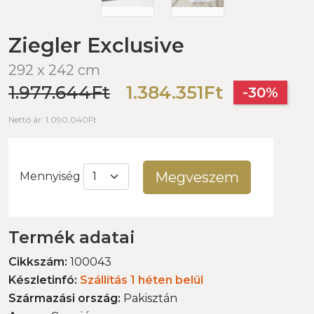
Ziegler Exclusive
292 x 242 cm
1.977.644Ft
1.384.351Ft
-30%
Nettó ár: 1.090.040Ft
Megveszem
Mennyiség
Termék adatai
Cikkszám:
100043
Készletinfó:
Szállítás 1 héten belül
Származási ország:
Pakisztán