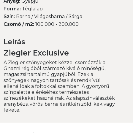
Anyag:
Gyapjú
Forma:
Téglalap
Szín:
Barna / Világosbarna / Sárga
Csomó / m2:
100.000 - 200.000
Leírás
Ziegler Exclusive
A Ziegler szőnyegeket kézzel csomózzák a
Ghazni régióból származó kiváló minőségű,
magas zsírtartalmú gyapjúból. Ezek a
szőnyegek nagyon tartósak és rendkívül
ellenállóak a foltokkal szemben. A gyönyörű
színpaletta eléréséhez természetes
színezékeket használnak. Az alapszínválaszték
aranybézs, vörös, barna és ritkán zöld, kék vagy
fekete.